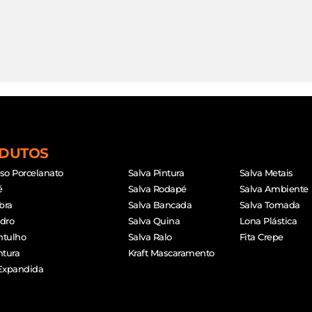
DUTOS
iso Porcelanato
Salva Pintura
Salva Metais
é
Salva Rodapé
Salva Ambiente
bra
Salva Bancada
Salva Tomada
idro
Salva Quina
Lona Plástica
ntulho
Salva Ralo
Fita Crepe
ntura
Kraft Mascaramento
Expandida