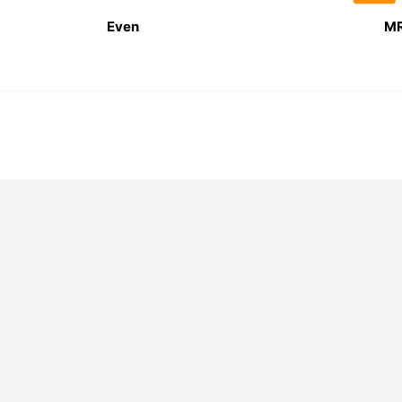
Even
MR