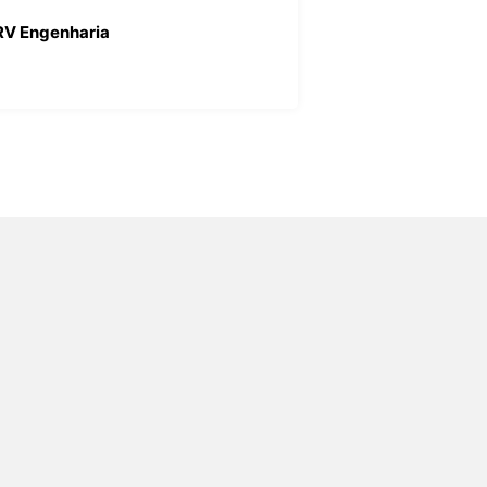
V Engenharia
Bueno Neto Engenh