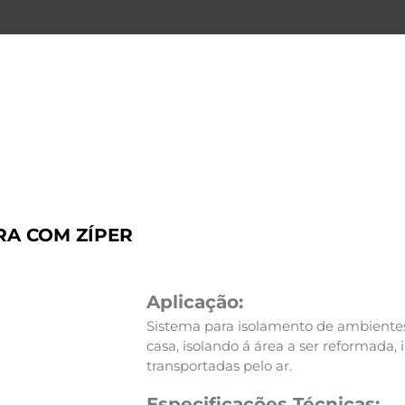
RA COM ZÍPER
Aplicação:
Sistema para isolamento de ambientes 
casa, isolando á área a ser reformada
transportadas pelo ar.
Especificações Técnicas: