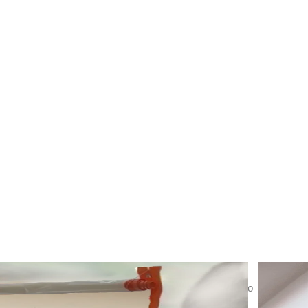
tes que possibilita reformas sem sair de casa, isolando
 a contaminação por poeiras transportadas pelo ar.