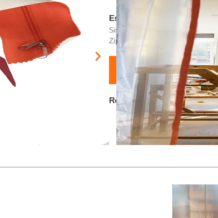
Especificações Técnicas:
Sistema para isolamento de ambien
Zíper adesivo e 2 Barras de sust
Recomendação:
Limpeza
Organização