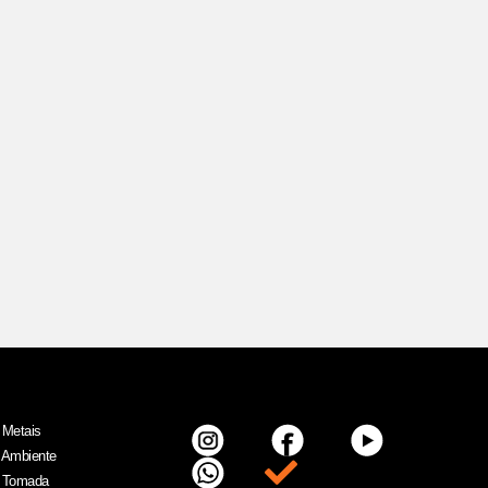
 Metais
 Ambiente
Item da lista
 Tomada