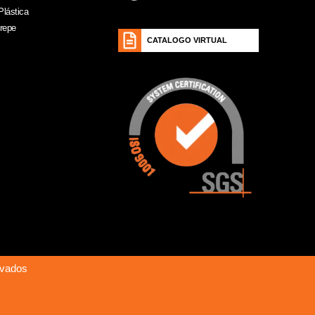
Plástica
Crepe
CATALOGO VIRTUAL
rvados