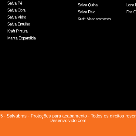
Salva Pé
Salva Quina
Lona 
Salva Obra
Salva Ralo
Fita 
Salva Vidro
Kraft Mascaramento
Salva Entulho
Kraft Pintura
Manta Expandida
5 - Salvabras - Proteções para acabamento - Todos os direitos rese
Desenvolvido com