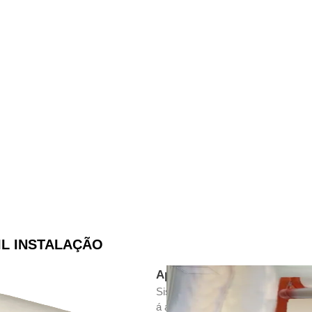
IL INSTALAÇÃO
Aplicação:
Sistema para isolamento de ambien
á área a ser reformada, impedindo