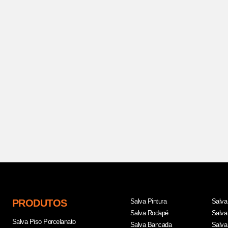
PRODUTOS
Salva Pintura
Salva
Salva Rodapé
Salva
Salva Piso Porcelanato
Salva Bancada
Salva