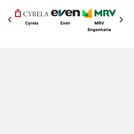
Cyrela
Even
MRV
Bueno
Engenharia
Engen