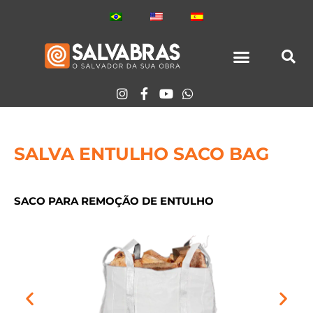
Ir
para
o
conteúdo
SALVA ENTULHO SACO BAG
SACO PARA REMOÇÃO DE ENTULHO