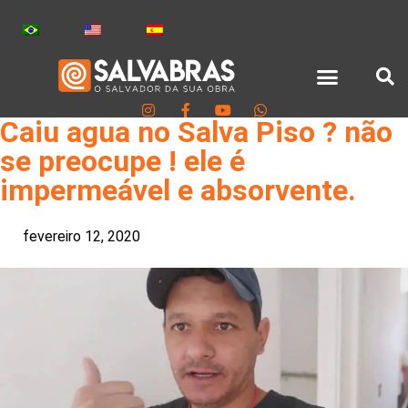
Caiu agua no Salva Piso ? não
se preocupe ! ele é
impermeável e absorvente.
fevereiro 12, 2020