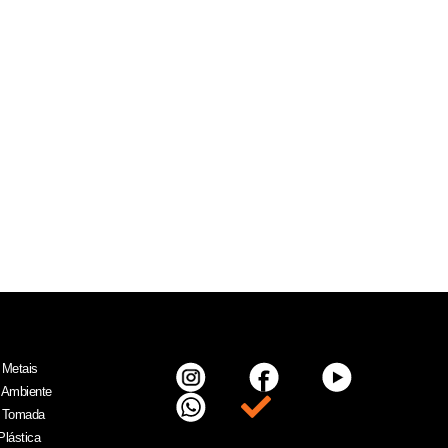
 Metais
 Ambiente
Item da lista
 Tomada
Plástica