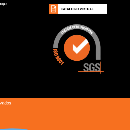
Crepe
CATALOGO VIRTUAL
rvados