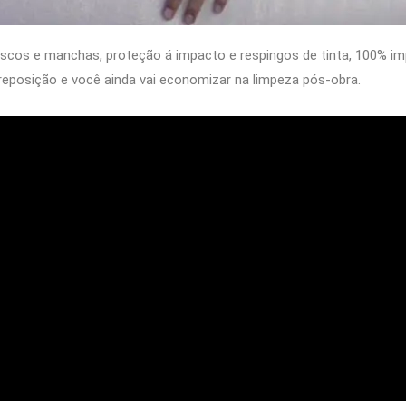
riscos e manchas, proteção á impacto e respingos de tinta, 100% im
reposição e você ainda vai economizar na limpeza pós-obra.