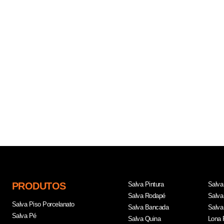
PRODUTOS
Salva Pintura
Salva
Salva Rodapé
Salva
Salva Piso Porcelanato
Salva Bancada
Salva
Salva Pé
Salva Quina
Lona 