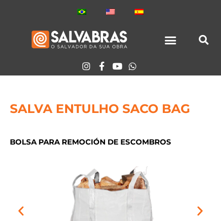
Ir
para
o
conteúdo
TODOS LOS PRODUCTOS
SALVA ENTULHO SACO BAG
BOLSA PARA REMOCIÓN DE ESCOMBROS