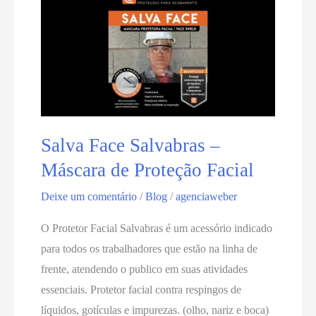
Salva Face Salvabras –
Máscara de Proteção Facial
Deixe um comentário
/
Blog
/
agenciaweber
O Protetor Facial Salvabras é um acessório indicado
para todos os trabalhadores que estão na linha de
frente, atendendo o publico em suas atividades
essenciais. Protetor facial contra respingos de
líquidos, gotículas e impurezas. (olho, nariz e boca)