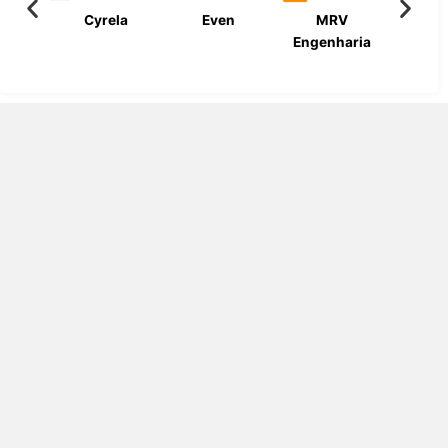
Cyrela
Even
MRV
Bueno
Engenharia
Engen