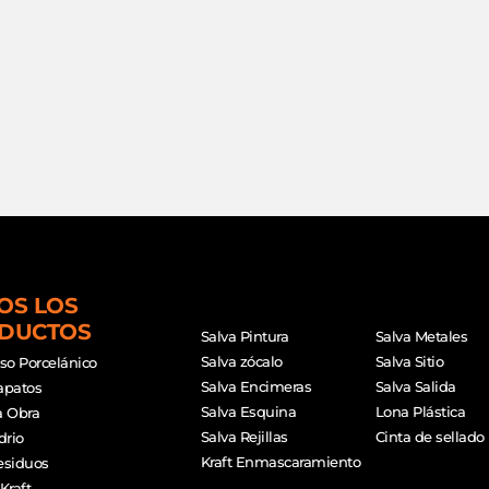
OS LOS
DUCTOS
Salva Pintura
Salva Metales
Salva zócalo
Salva Sitio
iso Porcelánico
Salva Encimeras
Salva Salida
apatos
Salva Esquina
Lona Plástica
a Obra
Salva Rejillas
Cinta de sellado
drio
Kraft Enmascaramiento
esiduos
Kraft