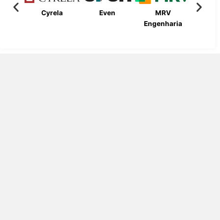
Cyrela
Even
MRV
Bueno
Engenharia
Engen