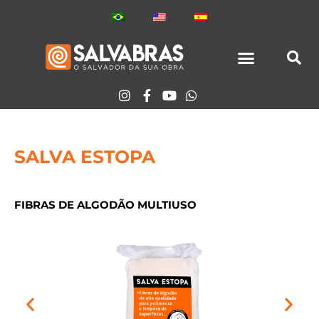
Ir
para
o
conteúdo
TODOS LOS PRODUCTOS
SALVA ESTOPA
FIBRAS DE ALGODÃO MULTIUSO