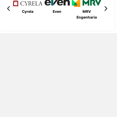
Cyrela
Even
MRV
Bueno
Engenharia
Engen