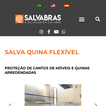
Ir
para
o
conteúdo
TODOS LOS PRODUCTOS
SALVA QUINA FLEXÍVEL
PROTEÇÃO DE CANTOS DE MÓVEIS E QUINAS
ARREDENDADAS