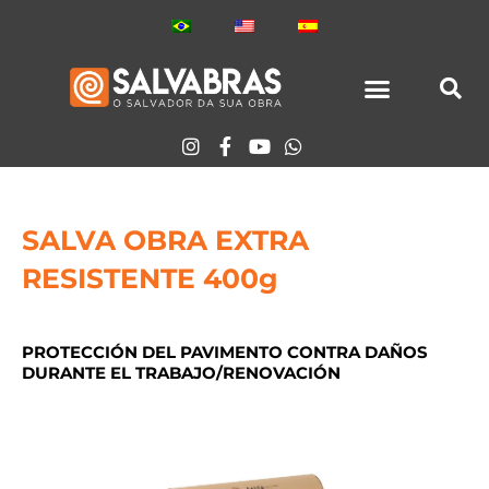
Ir
para
o
conteúdo
TODOS LOS PRODUCTOS
SALVA OBRA EXTRA
RESISTENTE 400g
PROTECCIÓN DEL PAVIMENTO CONTRA DAÑOS
DURANTE EL TRABAJO/RENOVACIÓN