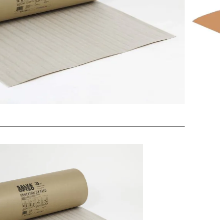
jo de personas y herramientas, ofreciendo una
s de mármol, granito, porcelanato y cerámica debido a
.