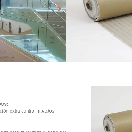
Recomendación:
Ideal para áreas con mayor flu
excelente protección para piso
la manta de polietileno de 4mm
DOS:
ión extra contra impactos.