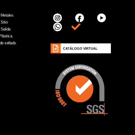
 Metales
Sitio
Item da lista
 Salida
Plástica
de sellado
CATÁLOGO VIRTUAL