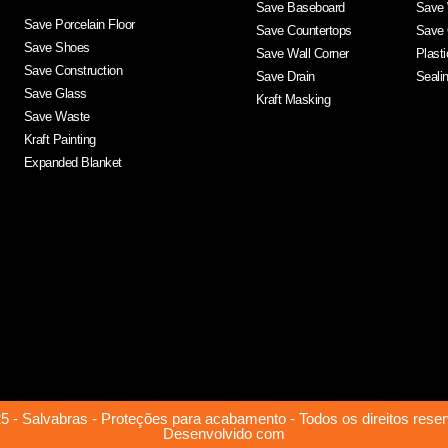
Save Baseboard
Save 
Save Porcelain Floor
Save Countertops
Save 
Save Shoes
Save Wall Corner
Plast
Save Construction
Save Drain
Seali
Save Glass
Kraft Masking
Save Waste
Kraft Painting
Expanded Blanket
5 - Salvabras - Proteções para acabamento - Todos os direitos rese
Desenvolvido com