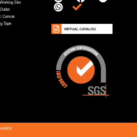
Working Site
Item da lista
Outlet
ic Canvas
ng Tape
VIRTUAL CATALOG
rvados