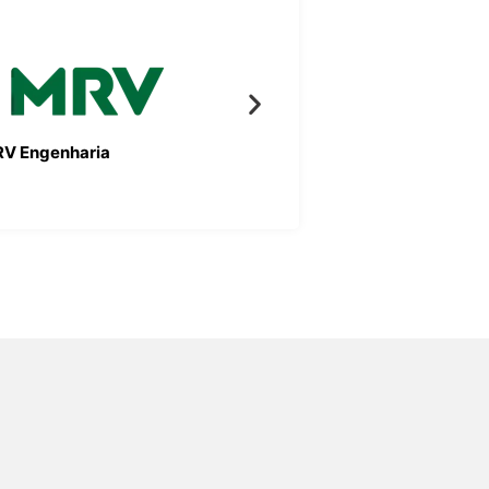
V Engenharia
Bueno Neto Engenh