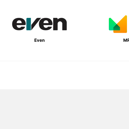
Even
MR