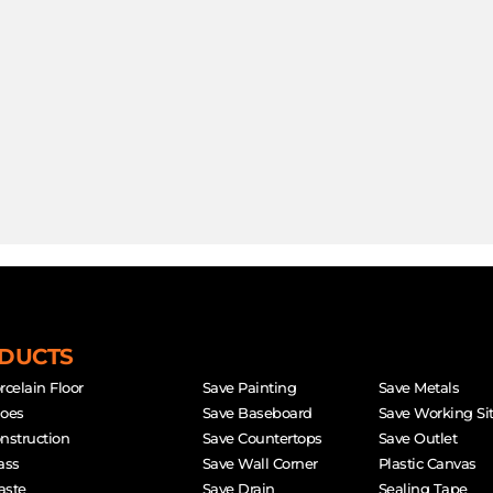
DUCTS
rcelain Floor
Save Painting
Save Metals
hoes
Save Baseboard
Save Working Si
nstruction
Save Countertops
Save Outlet
ass
Save Wall Corner
Plastic Canvas
aste
Save Drain
Sealing Tape