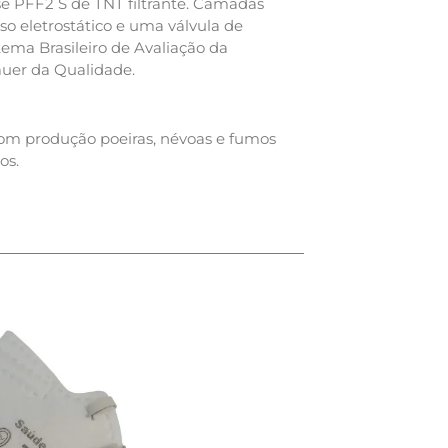
sse PFF2 S de TNT filtrante. Camadas
sso eletrostático e uma válvula de
tema Brasileiro de Avaliação da
auer da Qualidade.
com produção poeiras, névoas e fumos
os.