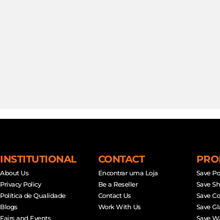
INSTITUTIONAL
CONTACT
PRO
About Us
Encontrar uma Loja
Save Po
Privacy Policy
Be a Reseller
Save S
Política de Qualidade
Contact Us
Save Co
Blogs
Work With Us
Save Gl
Fairs and Events
Save W