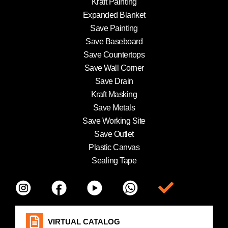
Kraft Painting
Expanded Blanket
Save Painting
Save Baseboard
Save Countertops
Save Wall Corner
Save Drain
Kraft Masking
Save Metals
Save Working Site
Save Outlet
Plastic Canvas
Sealing Tape
Item da lista
VIRTUAL CATALOG